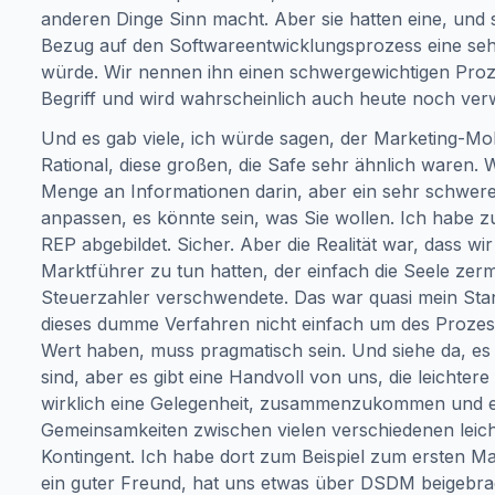
anderen Dinge Sinn macht. Aber sie hatten eine, und s
Bezug auf den Softwareentwicklungsprozess eine sehr
würde. Wir nennen ihn einen schwergewichtigen Proz
Begriff und wird wahrscheinlich auch heute noch ver
Und es gab viele, ich würde sagen, der Marketing-Mo
Rational, diese großen, die Safe sehr ähnlich waren. W
Menge an Informationen darin, aber ein sehr schwere
anpassen, es könnte sein, was Sie wollen. Ich habe z
REP abgebildet. Sicher. Aber die Realität war, dass w
Marktführer zu tun hatten, der einfach die Seele zer
Steuerzahler verschwendete. Das war quasi mein Stan
dieses dumme Verfahren nicht einfach um des Prozes
Wert haben, muss pragmatisch sein. Und siehe da, es 
sind, aber es gibt eine Handvoll von uns, die leichter
wirklich eine Gelegenheit, zusammenzukommen und ei
Gemeinsamkeiten zwischen vielen verschiedenen leic
Kontingent. Ich habe dort zum Beispiel zum ersten M
ein guter Freund, hat uns etwas über DSDM beigebrac