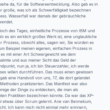
iehe da, für die Softwareentwicklung. Also gab es in
 große, was ich als Schwerfälligkeit bezeichnen
ess. Wasserfall war damals der gebräuchliche
wendet.
loch des Tages, einheitliche Prozesse von IBM und
o es ein wirklich großes Werk ist, eine unglaubliche
r Prozess, obwohl alles, sagen wir, Sie würden es
um Beispiel meinen eigenen, einfachen Prozess in
ir es mit einer Art Schwergewicht wie dem
malmte und aus meiner Sicht das Geld der
dpunkt, nun ja, ich bin Steuerzahler, ich werde
ses willen durchführen. Das muss einen gewissen
gab eine Handvoll von uns, 17, die dort gelandet
e Methoden praktizierten. Das Manifest war also
nige der Dinge zu entdecken, die man als
hten Praktiken bezeichnen könnte. Da war das XP-
al etwas über Scrum gelernt. Arie van Bennekum,
ht. Ich kann mich nicht einmal mehr erinnern,