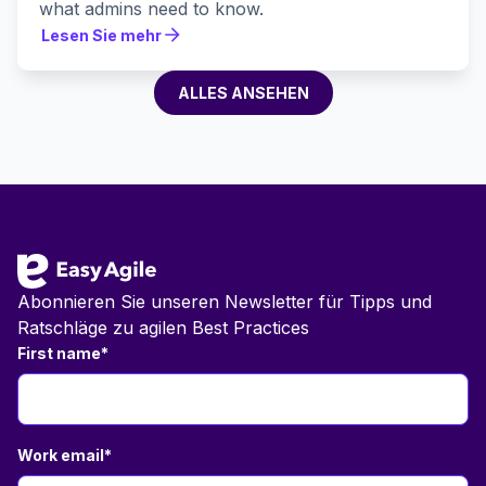
what admins need to know.
Lesen Sie mehr
Lesen Sie mehr
ALLES ANSEHEN
ALLES ANSEHEN
Fußzeile
Abonnieren Sie unseren Newsletter für Tipps und
Ratschläge zu agilen Best Practices
First name
*
Work email
*