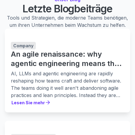
Letzte Blogbeiträge
Tools und Strategien, die moderne Teams benötigen,
um ihren Unternehmen beim Wachstum zu helfen.
Company
An agile renaissance: why
agentic engineering means the
fundamentals matter more
AI, LLMs and agentic engineering are rapidly
reshaping how teams craft and deliver software.
The teams doing it well aren't abandoning agile
practices and lean principles. Instead they are
leaning in to them harder.
Lesen Sie mehr
Lesen Sie mehr