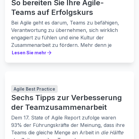
So bereiten Sie Ihre Agile-
Teams auf Erfolgskurs
Bei Agile geht es darum, Teams zu befähigen,
Verantwortung zu übernehmen, sich wirklich
engagiert zu fühlen und eine Kultur der
Zusammenarbeit zu fördern. Mehr denn je
müssen Teams ihre Aufgaben mit größerer
Lesen Sie mehr
Lesen Sie mehr
Anpassungsfähigkeit, Geschwindigkeit und
Engagement erfüllen. Die Zukunft ist vieldeutiger
und komplexer, und agile Teams müssen wissen,
wie sie am besten auf diese sich ändernden
Agile Best Practice
Bedingungen reagieren können.
Sechs Tipps zur Verbesserung
Die Agile-Experten John Walpole, Dean MacNeil
und Nick Muldoon teilen ihre Erfolgsformel
der Teamzusammenarbeit
hinter den hochfunktionellen Agile-Teams von
Dem 17. State of Agile Report zufolge waren
Lyft, Valiantys und Easy Agile. Sie werden lernen:
93% der Führungskräfte der Meinung, dass ihre
Wie man ein überzeugendes „Warum“ schafft,
Teams die gleiche Menge an Arbeit in
die Hälfte
hinter dem das gesamte Team stehen kann