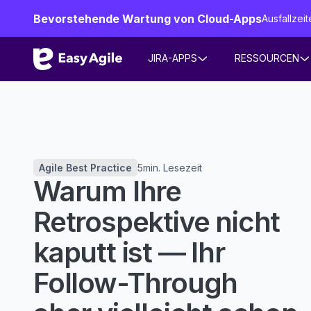
Bevorstehende Wartung von Cloud-Apps
Ausfallze
JIRA-APPS
RESSOURCEN
Agile Best Practice
5
min. Lesezeit
Warum Ihre
Retrospektive nicht
kaputt ist — Ihr
Follow-Through