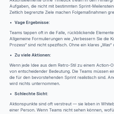
Aktionselemente ohne Timebox treten in den Hintergr
Aufgaben, die nicht mit bestimmten Sprint-Meilenste
Zeitlich begrenzte Ziele machen Folgemaßnahmen gre
Vage Ergebnisse
:
Teams tappen oft in die Falle, rückblickende Elemente
Allgemeine Formulierungen wie „Verbessern Sie die K
Prozess“ sind nicht spezifisch. Ohne ein klares „Was“ 
Zu viele Aktionen
:
Wenn jede Idee aus dem Retro-Stil zu einem Action-Obj
von entscheidender Bedeutung. Die Teams müssen ei
die für den bevorstehenden Sprint realistisch sind. And
wird nichts unternommen.
Schlechte Sicht
:
Aktionspunkte sind oft verstreut — sie leben in Whit
einer Person. Wenn Teams nicht sehen können, wofür s