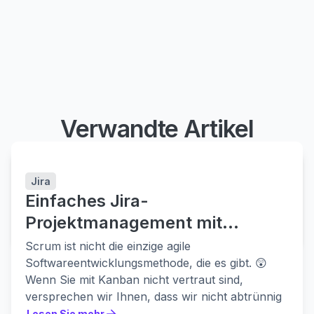
Verwandte Artikel
Easy Agile Programs
Jira
Skalieren Sie Planung und teamübergreifende
Einfaches Jira-
Zusammenarbeit
Projektmanagement mit
ERFAHRE MEHR
ERFAHRE MEHR
Kanban
Scrum ist nicht die einzige agile
Softwareentwicklungsmethode, die es gibt. 😲
Wenn Sie mit Kanban nicht vertraut sind,
versprechen wir Ihnen, dass wir nicht abtrünnig
werden — Kanban ist agil. Und die
Lesen Sie mehr