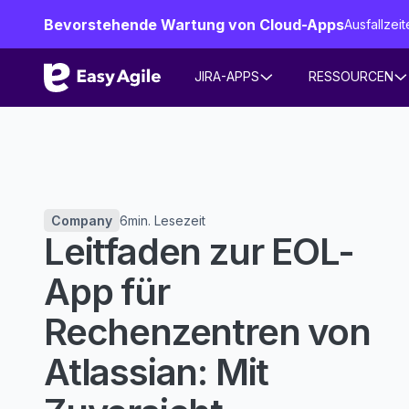
Bevorstehende Wartung von Cloud-Apps
Ausfallze
JIRA-APPS
RESSOURCEN
Company
6
min. Lesezeit
Leitfaden zur EOL-
App für
Rechenzentren von
Atlassian: Mit